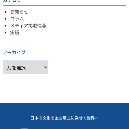
ビ
ゲ
お知らせ
ー
コラム
シ
メディア掲載情報
実績
ョ
ン
アーカイブ
ア
ー
カ
イ
ブ
日本の文化を金属意匠に乗せて世界へ