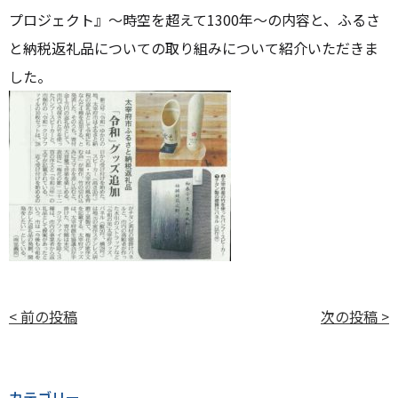
プロジェクト』～時空を超えて1300年～の内容と、ふるさ
と納税返礼品についての取り組みについて紹介いただきま
した。
投
< 前の投稿
次の投稿 >
稿
ナ
カテゴリー