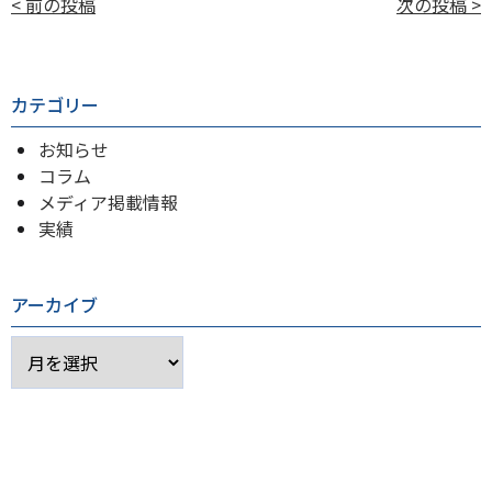
投
< 前の投稿
次の投稿 >
稿
ナ
ビ
カテゴリー
ゲ
お知らせ
ー
コラム
シ
メディア掲載情報
実績
ョ
ン
アーカイブ
ア
ー
カ
イ
ブ